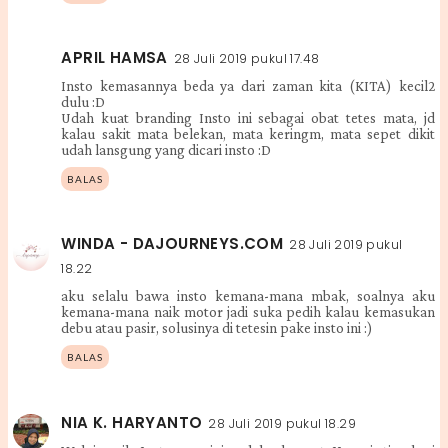
APRIL HAMSA
28 Juli 2019 pukul 17.48
Insto kemasannya beda ya dari zaman kita (KITA) kecil2
dulu :D
Udah kuat branding Insto ini sebagai obat tetes mata, jd
kalau sakit mata belekan, mata keringm, mata sepet dikit
udah lansgung yang dicari insto :D
BALAS
WINDA - DAJOURNEYS.COM
28 Juli 2019 pukul
18.22
aku selalu bawa insto kemana-mana mbak, soalnya aku
kemana-mana naik motor jadi suka pedih kalau kemasukan
debu atau pasir, solusinya di tetesin pake insto ini :)
BALAS
NIA K. HARYANTO
28 Juli 2019 pukul 18.29