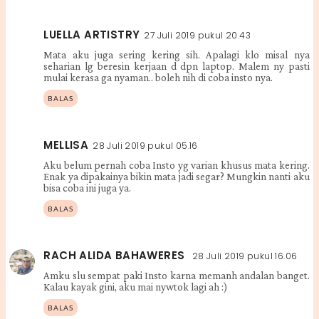
LUELLA ARTISTRY
27 Juli 2019 pukul 20.43
Mata aku juga sering kering sih. Apalagi klo misal nya
seharian lg beresin kerjaan d dpn laptop. Malem ny pasti
mulai kerasa ga nyaman.. boleh nih di coba insto nya.
BALAS
MELLISA
28 Juli 2019 pukul 05.16
Aku belum pernah coba Insto yg varian khusus mata kering.
Enak ya dipakainya bikin mata jadi segar? Mungkin nanti aku
bisa coba ini juga ya.
BALAS
RACH ALIDA BAHAWERES
28 Juli 2019 pukul 16.06
Amku slu sempat paki Insto karna memanh andalan banget.
Kalau kayak gini, aku mai nywtok lagi ah :)
BALAS