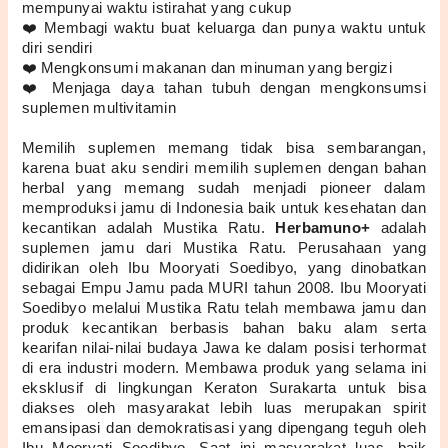
mempunyai waktu istirahat yang cukup
❤️ Membagi waktu buat keluarga dan punya waktu untuk 
diri sendiri
❤️ Mengkonsumi makanan dan minuman yang bergizi
❤️ Menjaga daya tahan tubuh dengan mengkonsumsi 
suplemen multivitamin
Memilih suplemen memang tidak bisa sembarangan, 
karena buat aku sendiri memilih suplemen dengan bahan 
herbal yang memang sudah menjadi pioneer dalam 
memproduksi jamu di Indonesia baik untuk kesehatan dan 
kecantikan adalah Mustika Ratu. 
Herbamuno+ 
adalah 
suplemen jamu dari Mustika Ratu. Perusahaan yang 
didirikan oleh Ibu Mooryati Soedibyo, yang dinobatkan 
sebagai Empu Jamu pada MURI tahun 2008. Ibu Mooryati 
Soedibyo melalui Mustika Ratu telah membawa jamu dan 
produk kecantikan berbasis bahan baku alam serta 
kearifan nilai-nilai budaya Jawa ke dalam posisi terhormat 
di era industri modern. Membawa produk yang selama ini 
eksklusif di lingkungan Keraton Surakarta untuk bisa 
diakses oleh masyarakat lebih luas merupakan spirit 
emansipasi dan demokratisasi yang dipengang teguh oleh 