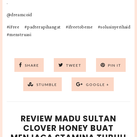
.
@dreamcoid
#iFree #padterapihangat #ifreetobeme #solusinyerihaid
#menstruasi
SHARE
TWEET
PIN IT
STUMBLE
GOOGLE +
REVIEW MADU SULTAN
CLOVER HONEY BUAT