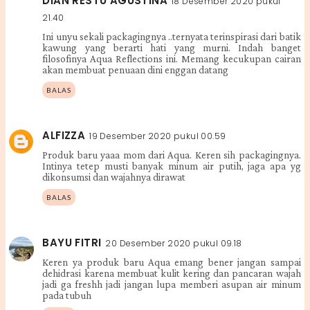
DIAN RESTU AGUSTINA
18 Desember 2020 pukul
21.40
Ini unyu sekali packagingnya ..ternyata terinspirasi dari batik
kawung yang berarti hati yang murni. Indah banget
filosofinya Aqua Reflections ini. Memang kecukupan cairan
akan membuat penuaan dini enggan datang
BALAS
ALFIZZA
19 Desember 2020 pukul 00.59
Produk baru yaaa mom dari Aqua. Keren sih packagingnya.
Intinya tetep musti banyak minum air putih, jaga apa yg
dikonsumsi dan wajahnya dirawat
BALAS
BAYU FITRI
20 Desember 2020 pukul 09.18
Keren ya produk baru Aqua emang bener jangan sampai
dehidrasi karena membuat kulit kering dan pancaran wajah
jadi ga freshh jadi jangan lupa memberi asupan air minum
pada tubuh