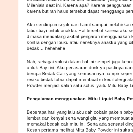
Milenials saat ini. Karena apa? Karena penggunaan b
karena butiran halus tersebut dapat menggangu pern
Aku sendiripun sejak dari hamil sampai melahirka
tabur bayi untuk anakku. Hal tersebut karena aku se
dimasa mendatang akibat pengaruh menggunakan Bed
kontra dengan Ibuku atau neneknya anakku yang dil
bedak… hehehehe 
Nah, sebagai solusi dalam hal ini sempet juga kep
untuk Bayi ini. Aku penasaran donk ya pastinya dan 
berupa Bedak Cair yang kemasannya hampir seperti l
resiko bedak tabur dapat membuat si kecil alergi a
Powder menjadi salah satu solusi yaitu Mitu Baby L
Pengalaman menggunakan  Mitu Liquid Baby Pow
Beberapa hari yang lalu aku dah cobain pakein baby 
lembut dan kenyal serta wangi gitu yang membuat akt
memakai bedak cair mitu ini. Serta ada sensasi dingin
Kesan pertama melihat Mitu Baby Powder ini suka