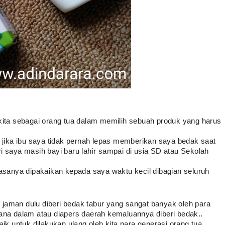
kita sebagai orang tua dalam memilih sebuah produk yang harus 
i jika ibu saya tidak pernah lepas memberikan saya bedak saat 
i saya masih bayi baru lahir sampai di usia SD atau Sekolah 
iasanya dipakaikan kepada saya waktu kecil dibagian seluruh 
jaman dulu diberi bedak tabur yang sangat banyak oleh para 
lana dalam atau diapers daerah kemaluannya diberi bedak..
ik untuk dilakukan ulang oleh kita para generasi orang tua 