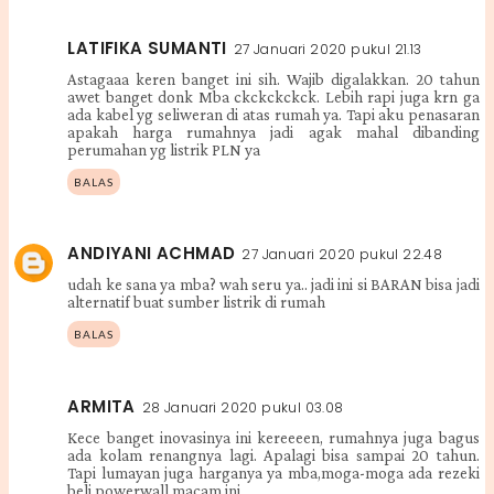
LATIFIKA SUMANTI
27 Januari 2020 pukul 21.13
Astagaaa keren banget ini sih. Wajib digalakkan. 20 tahun
awet banget donk Mba ckckckckck. Lebih rapi juga krn ga
ada kabel yg seliweran di atas rumah ya. Tapi aku penasaran
apakah harga rumahnya jadi agak mahal dibanding
perumahan yg listrik PLN ya
BALAS
ANDIYANI ACHMAD
27 Januari 2020 pukul 22.48
udah ke sana ya mba? wah seru ya.. jadi ini si BARAN bisa jadi
alternatif buat sumber listrik di rumah
BALAS
ARMITA
28 Januari 2020 pukul 03.08
Kece banget inovasinya ini kereeeen, rumahnya juga bagus
ada kolam renangnya lagi. Apalagi bisa sampai 20 tahun.
Tapi lumayan juga harganya ya mba,moga-moga ada rezeki
beli powerwall macam ini