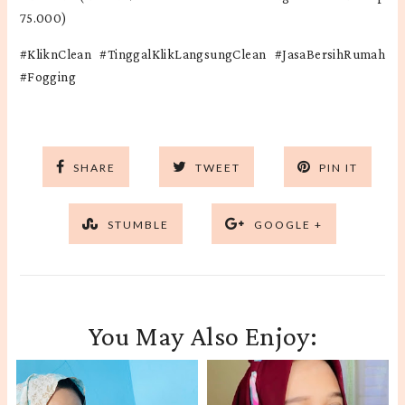
75.000)
#KliknClean #TinggalKlikLangsungClean #JasaBersihRumah
#Fogging
SHARE
TWEET
PIN IT
STUMBLE
GOOGLE +
You May Also Enjoy: