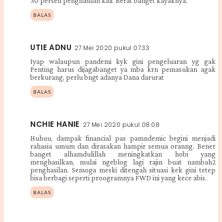
30 persen penghasilan kali. Berat banget kayaknya.
BALAS
UTIE ADNU
27 Mei 2020 pukul 07.33
Iyap walaupun pandemi kyk gini pengeluaran yg gak
Penting harus dijagabanget ya mba krn pemasukan agak
berkurang, perlu bngt adanya Dana darurat
BALAS
NCHIE HANIE
27 Mei 2020 pukul 08.08
Huhuu, dampak financial pas pamndemic begini menjadi
rahasia umum dan dirasakan hampir semua oranng. Bener
banget alhamdulillah meningkatkan hobi yang
menghasilkan, mulai ngeblog lagi rajin buat nambah2
penghasilan. Semoga meski ditengah situasi kek gini tetep
bisa berbagi seperti proogramnya FWD ini yang kece abis.
BALAS