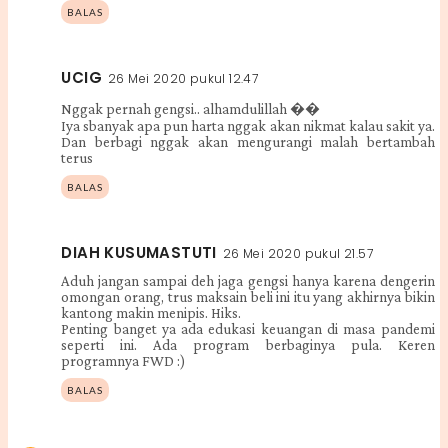
BALAS
UCIG
26 Mei 2020 pukul 12.47
Nggak pernah gengsi.. alhamdulillah ��
Iya sbanyak apa pun harta nggak akan nikmat kalau sakit ya.
Dan berbagi nggak akan mengurangi malah bertambah
terus
BALAS
DIAH KUSUMASTUTI
26 Mei 2020 pukul 21.57
Aduh jangan sampai deh jaga gengsi hanya karena dengerin
omongan orang, trus maksain beli ini itu yang akhirnya bikin
kantong makin menipis. Hiks.
Penting banget ya ada edukasi keuangan di masa pandemi
seperti ini. Ada program berbaginya pula. Keren
programnya FWD :)
BALAS