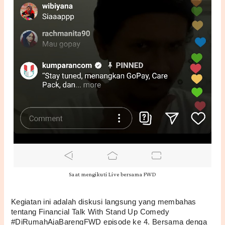
Saat mengikuti Live bersama FWD
Kegiatan ini adalah diskusi langsung yang membahas 
tentang Financial Talk With Stand Up Comedy 
#DiRumahAjaBarengFWD episode ke 4. Bersama denga 