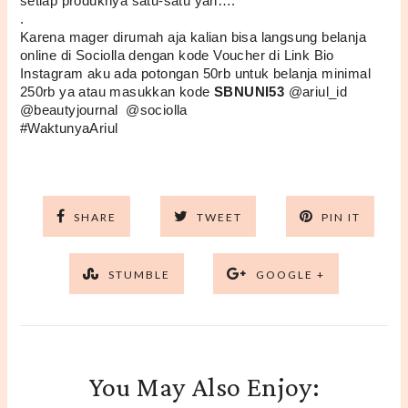
setiap produknya satu-satu yah….
.
Karena mager dirumah aja kalian bisa langsung belanja 
online di Sociolla dengan kode Voucher di Link Bio 
Instagram aku ada potongan 50rb untuk belanja minimal 
250rb ya atau masukkan kode 
SBNUNI53
 @ariul_id  
@beautyjournal  @sociolla
#WaktunyaAriul
SHARE
TWEET
PIN IT
STUMBLE
GOOGLE +
You May Also Enjoy: