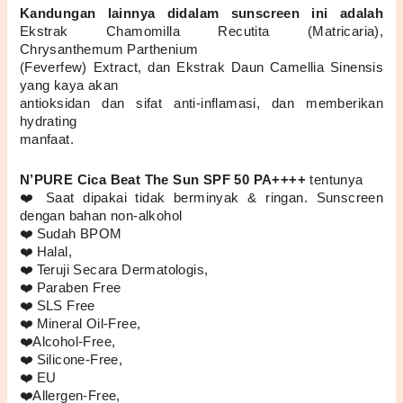
Kandungan lainnya didalam sunscreen ini adalah 
Ekstrak Chamomilla Recutita (Matricaria), 
Chrysanthemum Parthenium
(Feverfew) Extract, dan Ekstrak Daun Camellia Sinensis 
yang kaya akan
antioksidan dan sifat anti-inflamasi, dan memberikan 
hydrating
manfaat.
N’PURE Cica Beat The Sun SPF 50 PA++++ 
tentunya
❤️ Saat dipakai tidak berminyak & ringan. Sunscreen 
dengan bahan non-alkohol
❤️ Sudah BPOM
❤️ Halal,
❤️ Teruji Secara Dermatologis, 
❤️ Paraben Free
❤️ SLS Free
❤️ Mineral Oil-Free, 
❤️Alcohol-Free,
❤️ Silicone-Free,
❤️ EU 
❤️Allergen-Free,