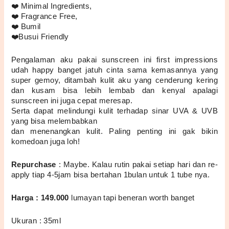
❤️ Minimal Ingredients,
❤️ Fragrance Free,
❤️ Bumil 
❤️Busui Friendly
Pengalaman aku pakai sunscreen ini first impressions 
udah happy banget jatuh cinta sama kemasannya yang 
super gemoy, ditambah kulit aku yang cenderung kering 
dan kusam bisa lebih lembab dan kenyal apalagi 
sunscreen ini juga cepat meresap.
Serta dapat melindungi kulit terhadap sinar UVA & UVB 
yang bisa melembabkan
dan menenangkan kulit. Paling penting ini gak bikin 
komedoan juga loh! 
Repurchase
 : Maybe. Kalau rutin pakai setiap hari dan re- 
apply tiap 4-5jam bisa bertahan 1bulan untuk 1 tube nya.
Harga : 149.000
 lumayan tapi beneran worth banget
Ukuran : 35ml