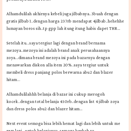
Alhamdulilah akhirnya kebeli juga jilbabnya..3buah dengan
gratis jilbab 1..dengan harga 237rb mendapat 4jilbab..hehehhe
lumayan boros sih..tp gpp lah itung itung habis dapet THR...
Setelah itu...saya tergiur lagi dengan brand bernama
mezoya..mezoya ini adalah brand anak perusahaannya
zoya...dimana brand mezoya ini pada bazarnya dengan
menawarkan diskon alla item 20%..saya tergiur untuk
membeli dress panjang polos berwarna abu2 dan blazer
hitam...
Alhamdulilahhh belanja di bazar ini cukup merogoh
kocek..dengan total belanja 450rb..dengan list 4 jilbab zoya
dan dress polos abu2 dan blazer hitam...
Next event semoga bisa lebih hemat lagi dan lebih untuk me
rem lagi ..untuk belanjanya..semoga berkah ya