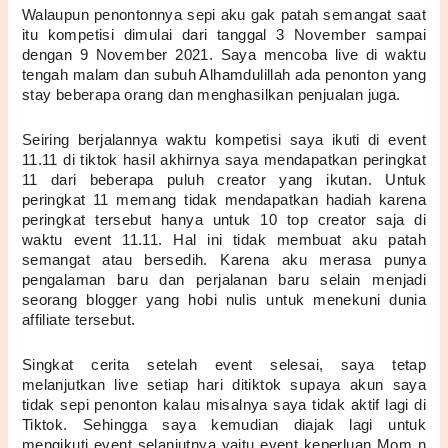
Walaupun penontonnya sepi aku gak patah semangat saat 
itu kompetisi dimulai dari tanggal 3 November sampai 
dengan 9 November 2021. Saya mencoba live di waktu 
tengah malam dan subuh Alhamdulillah ada penonton yang 
stay beberapa orang dan menghasilkan penjualan juga. 
Seiring berjalannya waktu kompetisi saya ikuti di event 
11.11 di tiktok hasil akhirnya saya mendapatkan peringkat 
11 dari beberapa puluh creator yang ikutan. Untuk 
peringkat 11 memang tidak mendapatkan hadiah karena 
peringkat tersebut hanya untuk 10 top creator saja di 
waktu event 11.11. Hal ini tidak membuat aku patah 
semangat atau bersedih. Karena aku merasa punya 
pengalaman baru dan perjalanan baru selain menjadi 
seorang blogger yang hobi nulis untuk menekuni dunia 
affiliate tersebut.
Singkat cerita setelah event selesai, saya tetap 
melanjutkan live setiap hari ditiktok supaya akun saya 
tidak sepi penonton kalau misalnya saya tidak aktif lagi di 
Tiktok. Sehingga saya kemudian diajak lagi untuk 
mengikuti event selanjutnya yaitu event keperluan Mom n 